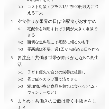
コスト対策：プラス1品で500円以内に抑
える工夫
夕食作りが限界の日は宅配食がおすすめ
宅配食を利用すれば手間が大きく削減で
きる
面倒な魚料理こそ宅配に頼るのも手
罪悪感は不要。週1回から緩める日を作る
要注意！共働き世帯が陥りがちなNG食生
活
子ども優先で自分の栄養は後回し
昼ご飯をカップ麺で済ませる
添加物が多い食品を頻繁に食べる(ハム・
ウィンナーなど）
まとめ：共働きのご飯は賢く手抜きをし
よう