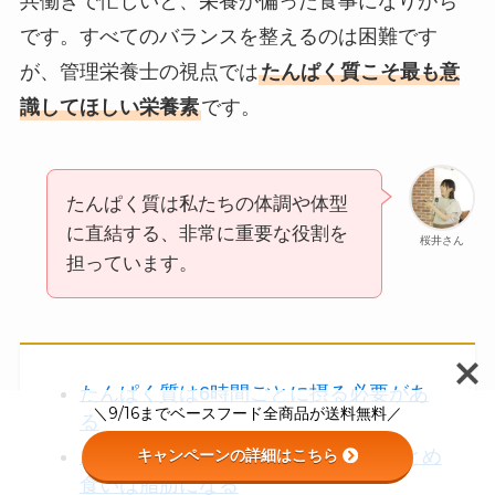
共働きで忙しいと、栄養が偏った食事になりがち
です。すべてのバランスを整えるのは困難です
が、管理栄養士の視点では
たんぱく質こそ最も意
識してほしい栄養素
です。
たんぱく質は私たちの体調や体型
に直結する、非常に重要な役割を
桜井さん
担っています。
たんぱく質は6時間ごとに摂る必要があ
＼9/16までベースフード全商品が送料無料／
る
1回に吸収できる上限は30g。夜のまとめ
キャンペーンの詳細はこちら
食いは脂肪になる