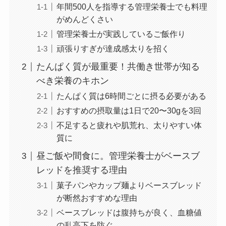
年間500人を指導する管理栄養士でも料理
がめんどくさい
管理栄養士が実践しているご飯作り
頑張りすぎが達成感太りを招く
たんぱく質が最重要！共働き世帯が知る
べき栄養のキホン
たんぱく質は6時間ごとに摂る必要がある
おすすめの摂取量は1日で20〜30gを3回
不足すると疲れや肌荒れ、太りやすい体
質に
昼ご飯や間食に。管理栄養士がベースブ
レッドを推奨する理由
菓子パンやカップ麺よりベースブレッド
が断然おすすめな理由
ベースブレッドは腹持ちが良く、血糖値
の乱高下を防ぐ