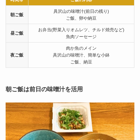
具沢山の味噌汁(前日の残り)
朝ご飯
ご飯、卵や納豆
お弁当(野菜入りオムレツ、チルド焼売など)
昼ご飯
魚肉ソーセージ
肉か魚のメイン
夜ご飯
具沢山の味噌汁、簡単な小鉢
ご飯、納豆
朝ご飯は前日の味噌汁を活用