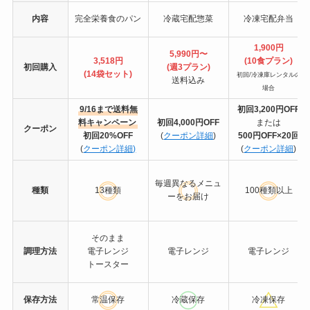
内容
完全栄養食のパン
冷蔵宅配惣菜
冷凍宅配弁当
1,900円
5,990円〜
3,518円
(10食プラン)
初回購入
(週3プラン)
(14袋セット)
初回/冷凍庫レンタルの
送料込み
場合
9/16まで送料無
初回3,200円OFF
料キャンペーン
初回4,000円OFF
または
クーポン
初回20%OFF
(
クーポン詳細
)
500円OFF×20回
(
クーポン詳細)
(
クーポン詳細
)
毎週異なるメニュ
種類
13種類
100種類以上
ーをお届け
そのまま
調理方法
電子レンジ
電子レンジ
電子レンジ
トースター
保存方法
常温保存
冷蔵保存
冷凍保存