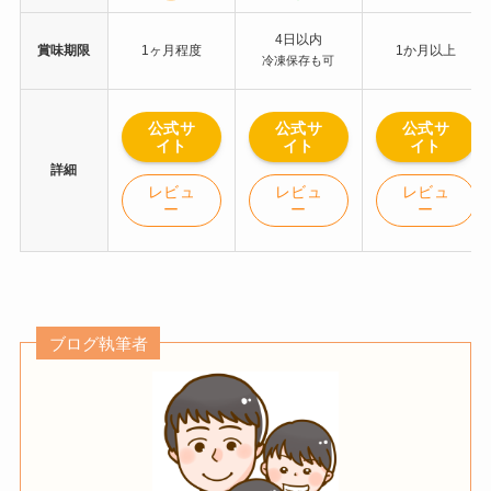
4日以内
賞味期限
1ヶ月程度
1か月以上
冷凍保存も可
公式サ
公式サ
公式サ
イト
イト
イト
詳細
レビュ
レビュ
レビュ
ー
ー
ー
ブログ執筆者