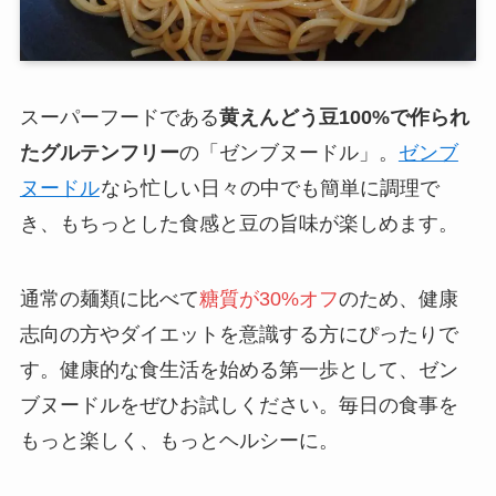
スーパーフードである
黄えんどう豆100%で作られ
たグルテンフリー
の「ゼンブヌードル」。
ゼンブ
ヌードル
なら忙しい日々の中でも簡単に調理で
き、もちっとした食感と豆の旨味が楽しめます。
通常の麺類に比べて
糖質が30%オフ
のため、健康
志向の方やダイエットを意識する方にぴったりで
す。健康的な食生活を始める第一歩として、ゼン
ブヌードルをぜひお試しください。毎日の食事を
もっと楽しく、もっとヘルシーに。