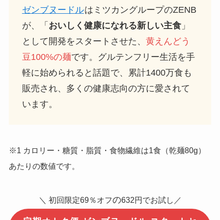
ゼンブヌードル
はミツカングループのZENB
が、「
おいしく健康になれる新しい主食
」
として開発をスタートさせた、
黄えんどう
豆100%の麺
です。グルテンフリー生活を手
軽に始められると話題で、累計1400万食も
販売され、多くの健康志向の方に愛されて
います。
※1 カロリー・糖質・脂質・食物繊維は1食（乾麺80g）
あたりの数値です。
の
＼ 初回限定69％オフ
632円でお試し／