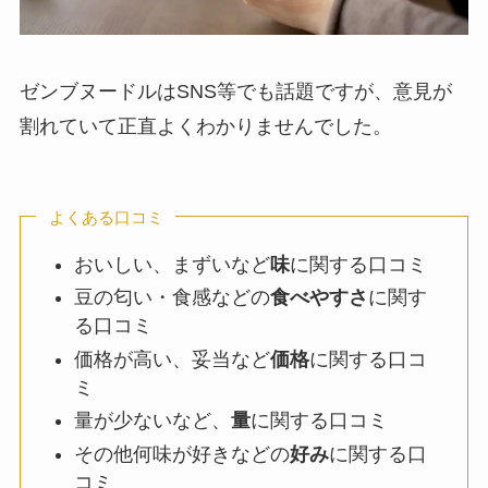
ゼンブヌードルはSNS等でも話題ですが、意見が
割れていて正直よくわかりませんでした。
よくある口コミ
おいしい、まずいなど
味
に関する口コミ
豆の匂い・食感などの
食べやすさ
に関す
る口コミ
価格が高い、妥当など
価格
に関する口コ
ミ
量が少ないなど、
量
に関する口コミ
その他何味が好きなどの
好み
に関する口
コミ