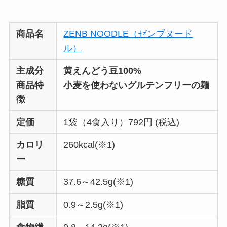
商品名
ZENB NOODLE（ゼンブヌード
ル）
主成分
黄えんどう豆100%
商品特
小麦を使わないグルテンフリーの麺
徴
定価
1袋（4食入り）792円 (税込)
カロリ
260kcal(※1)
ー
糖質
37.6～42.5g(※1)
脂質
0.9～2.5g(※1)