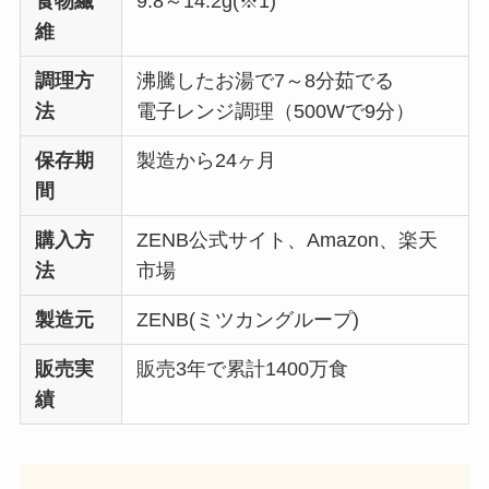
食物繊
9.8～14.2g(※1)
維
調理方
沸騰したお湯で7～8分茹でる
法
電子レンジ調理（500Wで9分）
保存期
製造から24ヶ月
間
購入方
ZENB公式サイト、Amazon、楽天
法
市場
製造元
ZENB(ミツカングループ)
販売実
販売3年で累計1400万食
績