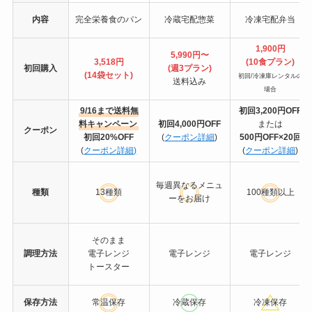
内容
完全栄養食のパン
冷蔵宅配惣菜
冷凍宅配弁当
1,900円
5,990円〜
3,518円
(10食プラン)
初回購入
(週3プラン)
(14袋セット)
初回/冷凍庫レンタルの
送料込み
場合
9/16まで送料無
初回3,200円OFF
料キャンペーン
初回4,000円OFF
または
クーポン
初回20%OFF
(
クーポン詳細
)
500円OFF×20回
(
クーポン詳細)
(
クーポン詳細
)
毎週異なるメニュ
種類
13種類
100種類以上
ーをお届け
そのまま
調理方法
電子レンジ
電子レンジ
電子レンジ
トースター
保存方法
常温保存
冷蔵保存
冷凍保存