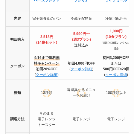
ベースブレッド
ツクリオ
ライフミール
内容
完全栄養食のパン
冷蔵宅配惣菜
冷凍宅配弁当
1,900円
5,990円〜
3,518円
(10食プラン)
初回購入
(週3プラン)
(14袋セット)
初回/冷凍庫レンタルの
送料込み
場合
9/16まで送料無
初回3,200円OFF
料キャンペーン
初回4,000円OFF
または
クーポン
初回20%OFF
(
クーポン詳細
)
500円OFF×20回
(
クーポン詳細)
(
クーポン詳細
)
毎週異なるメニュ
種類
13種類
100種類以上
ーをお届け
そのまま
調理方法
電子レンジ
電子レンジ
電子レンジ
トースター