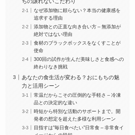
ちの譲れないこだわり
なぜ添加物に頼らない？本当の健康感を
追求する理由
添加物との正直な向き合い方 – 無添加が
絶対ではない理由
食材のブラックボックスをなくすことが
使命
300回の試作が生んだ美味しさと食感への
終わりなき挑戦
あなたの食生活が変わる？おにもちの魅
力と活用シーン
常温だからこその圧倒的な手軽さ – 冷凍
品との決定的な違い
時短から特別な活動のサポートまで。開
発者の想定を超えた多様な利用シーン
目指すは”毎日食べたい”日常食 – 非常食イ