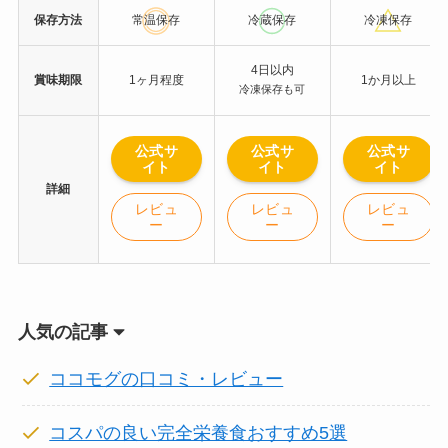
保存方法
常温保存
冷蔵保存
冷凍保存
4日以内
賞味期限
1ヶ月程度
1か月以上
冷凍保存も可
公式サ
公式サ
公式サ
イト
イト
イト
詳細
レビュ
レビュ
レビュ
ー
ー
ー
人気の記事
ココモグの口コミ・レビュー
コスパの良い完全栄養食おすすめ5選