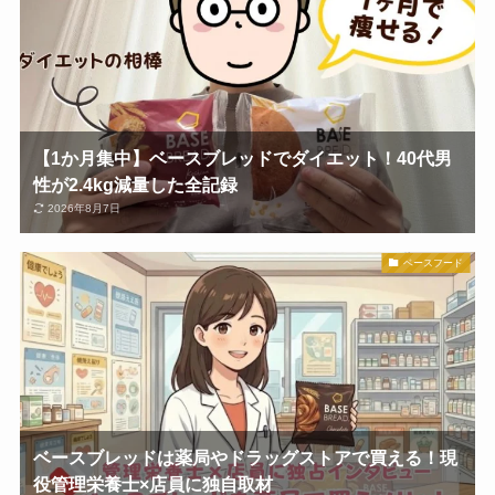
【1か月集中】ベースブレッドでダイエット！40代男
性が2.4kg減量した全記録
2026年8月7日
ベースフード
ベースブレッドは薬局やドラッグストアで買える！現
役管理栄養士×店員に独自取材