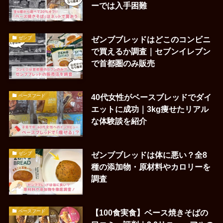
ーでは入手困難
ゼンブブレッドはどこのコンビニ
ゼンブ
で買えるか調査｜セブンイレブン
で首都圏のみ販売
40代女性がベースブレッドでダイ
ベースフード
エットに成功｜3kg痩せたリアル
な体験談を紹介
ゼンブブレッドは体に悪い？全8
ゼンブ
種の添加物・原材料やカロリーを
調査
【100食実食】ベース焼きそばの
ベースフード