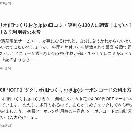
6年8月3日
リオ(旧つくりおき.jp)の口コミ・評判を100人に調査｜まずい
りる？利用者の本音
の惣菜宅配サービス「」が気になるけれど、自分に合うかわからないと
多いのではないでしょうか。 料理と片付けから解放されて最高 冷蔵で届
おいしい メニューが選べないのが嫌 価格が高い ネットで口コミを調べ
上記のようなさ...
6年7月5日
,000円OFF】ツクリオ(旧つくりおき.jp)クーポンコードの利用
オ(旧つくりおき.jp)は現在、初回注文の方限定で4,000円OFFクーポン
しています。 ただし、条件もあるので、あらかじめチェックしてから申
進みましょう。 初回クーポンの利用時の注意点 クーポンコードは自動適
い（入力必須） 2...
6年8月3日