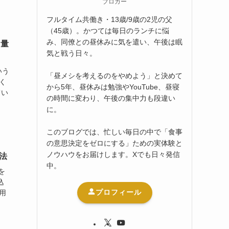
ブロガー
フルタイム共働き・13歳/9歳の2児の父
（45歳）。かつては毎日のランチに悩
み、同僚との昼休みに気を遣い、午後は眠
？量
気と戦う日々。
いう
「昼メシを考えるのをやめよう」と決めて
く
から5年、昼休みは勉強やYouTube、昼寝
てい
の時間に変わり、午後の集中力も段違い
に。
このブログでは、忙しい毎日の中で「食事
の意思決定をゼロにする」ための実体験と
ノウハウをお届けします。Xでも日々発信
方法
中。
を
込
プロフィール
用