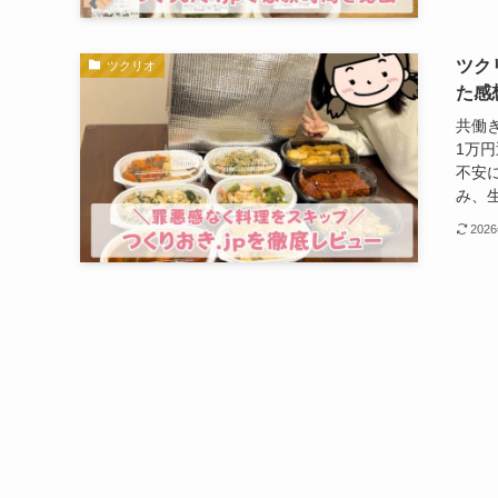
ツク
ツクリオ
た感
共働
1万
不安
み、生
202