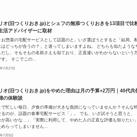
リオ(旧つくりおき.jp)とシェフの無添つくりおきを13項目で比
生活アドバイザーに取材
りお惣菜の宅配サービスとして話題のと。いざ選ぼうとすると「結局、
にはどっちが合うの？」と迷ってしまいますよね。 どちらも似たような
スだし、そもそもの名前さえも似ており、正直違いがわからないという
す。 そこでこの...
6年7月27日
リオ(旧つくりおき.jp)をやめた理由は月の予算+2万円｜40代共
婦の体験談
きで忙しい毎日、夕食の準備が大きな負担になっていませんか？そんな
なるのが、話題の食事宅配サービス「」。 でも、いざ試そうと思うと、
金が高いかな…」「実際に利用して、やめた人の正直な評価も知りたい
めらってしまいません...
6年7月5日