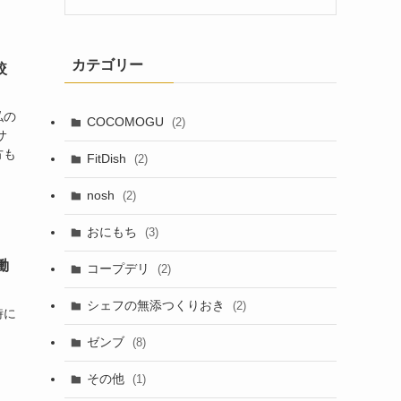
カテゴリー
較
私の
COCOMOGU
(2)
サ
方も
FitDish
(2)
nosh
(2)
おにもち
(3)
働
コープデリ
(2)
シェフの無添つくりおき
(2)
時に
ゼンブ
(8)
」
その他
(1)