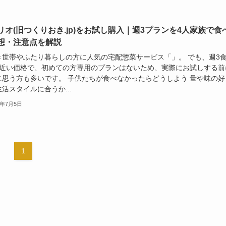
リオ(旧つくりおき.jp)をお試し購入｜週3プランを4人家族で食
想・注意点を解説
き世帯やふたり暮らしの方に人気の宅配惣菜サービス「」。 でも、週3
円近い価格で、初めての方専用のプランはないため、実際にお試しする前
に思う方も多いです。 子供たちが食べなかったらどうしよう 量や味の好
活スタイルに合うか...
6年7月5日
1