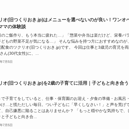
リオ(旧つくりおき.jp)はメニューを選べないのが良い！ワンオ
ママの体験談
日のご飯作り、もう本当に疲れた…」「惣菜や弁当は楽だけど、栄養バ
子どもの野菜不足が気になる…」 そんな悩みを持つ方におすすめなのが
配食のツクリオ(旧つくりおき.jp)です。 今回は仕事と3歳児の育児を
さん(30代女性)に、...
6年7月5日
リオ(旧つくりおき.jp)を2歳の子育てに活用｜子どもと向き合
きで子育てをしていると、仕事・保育園のお迎え・夕食の準備・お風呂
つけ…と慌ただしい毎日。つい子どもに「早くしなさい！」と声を荒げ
て、自己嫌悪に陥ることはありませんか？ 「もっと穏やかな気持ちで、
と子どもと向き合...
6年7月5日