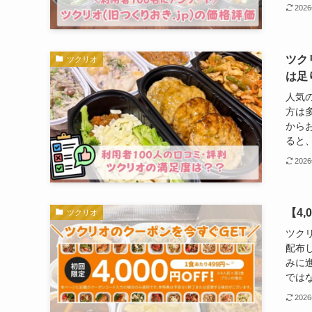
202
ツク
ツクリオ
は足
人気
方は
から
ると、
202
【4
ツクリオ
ツクリ
配布
みに
ではな
202