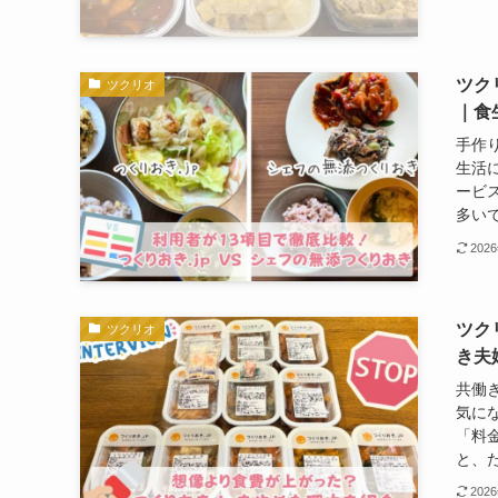
ツク
ツクリオ
｜食
手作
生活
ービ
多いで
202
ツク
ツクリオ
き夫
共働
気に
「料
と、た
202