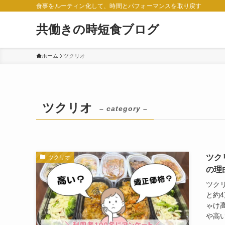
食事をルーティン化して、時間とパフォーマンスを取り戻す
共働きの時短食ブログ
ホーム
ツクリオ
ツクリオ
– category –
ツク
ツクリオ
の理
ツクリ
と約
ゃけ
や高い