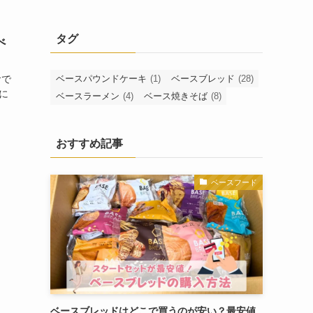
タグ
べ
ベースパウンドケーキ
(1)
ベースブレッド
(28)
食で
に
ベースラーメン
(4)
ベース焼きそば
(8)
おすすめ記事
ベースフード
ベースブレッドはどこで買うのが安い？最安値