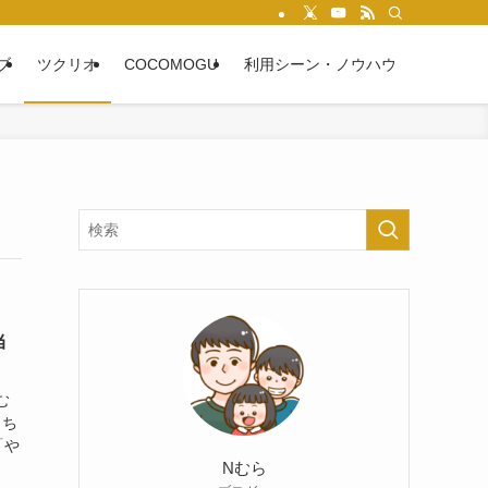
ブ
ツクリオ
COCOMOGU
利用シーン・ノウハウ
当
む
っち
「や
Nむら