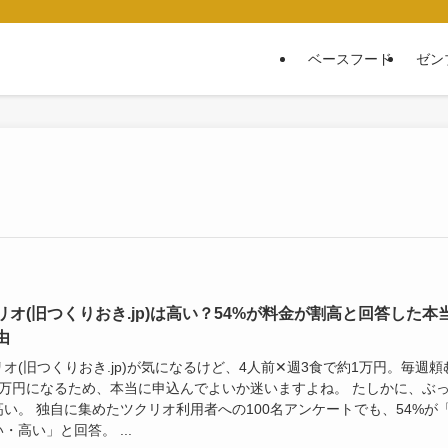
ベースフード
ゼン
リオ(旧つくりおき.jp)は高い？54%が料金が割高と回答した本
由
オ(旧つくりおき.jp)が気になるけど、4人前✕週3食で約1万円。毎週頼
4万円になるため、本当に申込んでよいか迷いますよね。 たしかに、ぶ
高い。 独自に集めたツクリオ利用者への100名アンケートでも、54%が
・高い」と回答。 ...