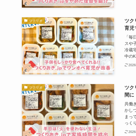
ツク
ツクリオ
育児
「毎
スや
冷蔵宅
中のK
202
ツク
ツクリオ
間に
共働
かし
まっ
っくり
202