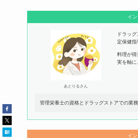
イン
ドラッグ
定保健指
料理が得
実を軸に
あとりるさん
管理栄養士の資格とドラッグストアでの業
イン