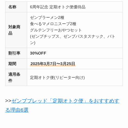
名称
6周年記念 定期オトク便優待品
ゼンブラーメン2種
食べるマメロニスープ2種
対象商
グルテンフリーおやつセット
品
(ゼンブチップス、ゼンブパスタスナック、バト
ン)
割引率
30%OFF
期間
2025年3月7日〜3月25日
適用条
定期オトク便(リピーター向け)
件
>>
ゼンブブレッド「定期オトク便」をおすすめす
る理由6選