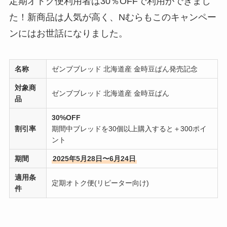
定期オトク便利用者は30％OFFで利用ができまし
た！新商品は人気が高く、Nむらもこのキャンペー
ンにはお世話になりました。
名称
ゼンブブレッド 北海道産 金時豆ぱん発売記念
対象商
ゼンブブレッド 北海道産 金時豆ぱん
品
30%OFF
割引率
期間中ブレッドを30個以上購入すると＋300ポイ
ント
期間
2025年5月28日〜6月24日
適用条
定期オトク便(リピーター向け)
件