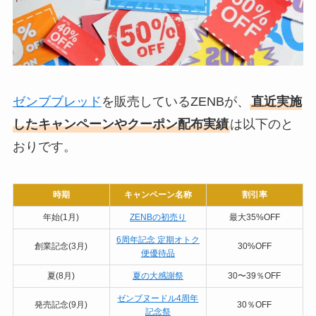
ゼンブブレッド
を販売しているZENBが、
直近実施
したキャンペーンやクーポン配布実績
は以下のと
おりです。
時期
キャンペーン名称
割引率
年始(1月)
ZENBの初売り
最大35%OFF
6周年記念 定期オトク
創業記念(3月)
30%OFF
便優待品
夏(8月)
夏の大感謝祭
30〜39％OFF
ゼンブヌードル4周年
発売記念(9月)
30％OFF
記念祭