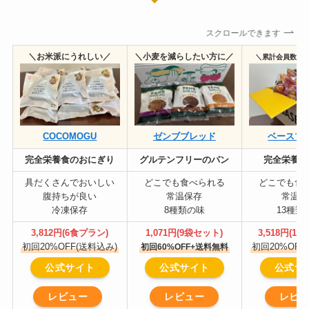
スクロールできます
＼お米派にうれしい／
＼小麦を減らしたい方に／
＼累計会員数10
COCOMOGU
ゼンブブレッド
ベースブ
完全栄養食の
おにぎり
グルテンフリーのパン
完全栄養食
具だくさんでおいしい
どこでも食べられる
どこでも食
腹持ちが良い
常温保存
常温保
冷凍保存
8種類の味
13種類
3,812円(6食プラン)
1,071円(9袋セット)
3,518円(1
初回20%OFF(送料込み)
初回20%OFF
初回60%OFF+送料無料
公式サイト
公式サイト
公式サ
レビュー
レビュー
レビ