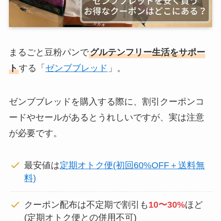
まるごと豆粉パンで
グルテンフリー生活をサポー
ト
する「
ゼンブブレッド
」。
ゼンブブレッドを購入する際に、割引クーポンコ
ードやセールがあるとうれしいですが、実は注意
が必要です。
最安値は
定期オトク便(初回60%OFF＋送料無
料)
クーポン配布は不定期で割引も
10〜30%
ほど
(定期オトク便との併用不可)