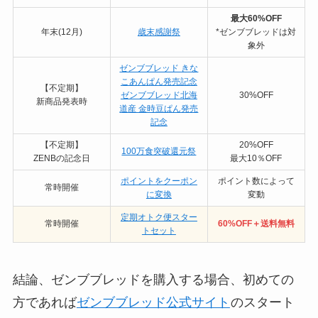
最大60%OFF
年末(12月)
歳末感謝祭
*ゼンブブレッドは対
象外
ゼンブブレッド きな
こあんぱん発売記念
【不定期】
ゼンブブレッド北海
30%OFF
新商品発表時
道産 金時豆ぱん発売
記念
【不定期】
20%OFF
100万食突破還元祭
ZENBの記念日
最大10％OFF
ポイントをクーポン
ポイント数によって
常時開催
に変換
変動
定期オトク便スター
常時開催
60%OFF＋送料無料
トセット
結論、ゼンブブレッドを購入する場合、初めての
方であれば
ゼンブブレッド公式サイト
のスタート