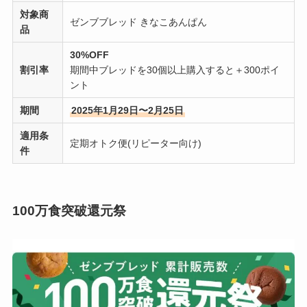
対象商
ゼンブブレッド きなこあんぱん
品
30%OFF
割引率
期間中ブレッドを30個以上購入すると＋300ポイ
ント
期間
2025年1月29日〜2月25日
適用条
定期オトク便(リピーター向け)
件
100万食突破還元祭