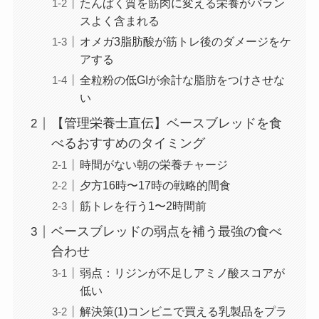
たんぱく質を筋肉に変える栄養がバラン
スよく含まれる
オメガ3脂肪酸が筋トレ後のダメージをケ
アする
全粒粉の低GIが余計な脂肪をつけさせな
い
【管理栄養士直伝】ベースブレッドを食
べるおすすめのタイミング
時間がない朝の栄養チャージ
夕方16時〜17時の戦略的間食
筋トレを行う1〜2時間前
ベースブレッドの弱点を補う最強の食べ
合わせ
弱点：リジンが不足しアミノ酸スコアが
低い
解決策(1)コンビニで買える乳製品をプラ