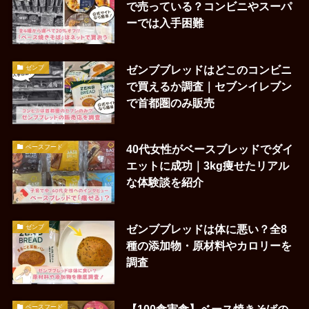
で売っている？コンビニやスーパ
ーでは入手困難
ゼンブブレッドはどこのコンビニ
ゼンブ
で買えるか調査｜セブンイレブン
で首都圏のみ販売
40代女性がベースブレッドでダイ
ベースフード
エットに成功｜3kg痩せたリアル
な体験談を紹介
ゼンブブレッドは体に悪い？全8
ゼンブ
種の添加物・原材料やカロリーを
調査
ベースフード