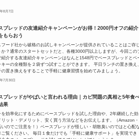
。
6年8月7日
スブレッドの友達紹介キャンペーンがお得！2000円オフの紹介
をもらおう
スフード社から破格のお試しキャンペーンが提供されていることはご存
うか？通常のスタートセットだと、各種3000円以上しますが、今回この
で紹介する友達紹介キャンペーンはなんと1548円でベースブレッドとベ
ッキーの全種類を２袋ずつ試すことができます。 平日ランチの置き換え
子の置き換えをすることで手軽に健康習慣を始めてみましょう。
6年7月30日
スブレッドがやばいと言われる理由｜カビ問題の真相と5年食
結果
チを効率化にするためにベースブレッドを試した理由や、2年継続した効
メリット・デメリット、安く買う方法などをお伝えします。（Amazon
高いのでご注意を！）ベースブレッドが怪しい・胡散臭いのではと心配
非ご覧ください。 毎日１食だけでも「手軽に健康サポート」を実現でき