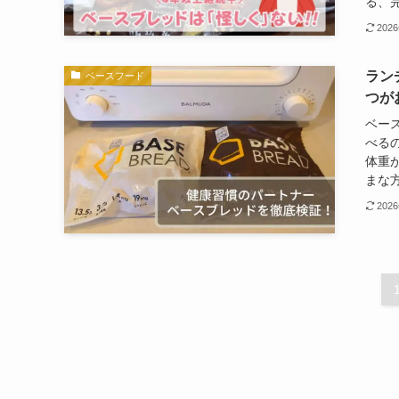
る、
202
ラン
ベースフード
つが
ベー
べる
体重
まな方
202