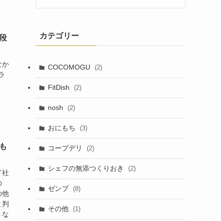
カテゴリー
段
なか
COCOMOGU
(2)
ラ
FitDish
(2)
nosh
(2)
おにもち
(3)
も
コープデリ
(2)
シェフの無添つくりおき
(2)
ド社
の
ゼンブ
(8)
の他
と判
その他
(1)
うな