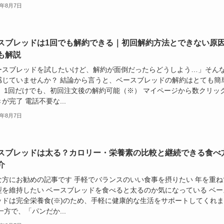
6年8月7日
スブレッドは1回でも解約できる｜初回解約方法とできない原
も解説
ースブレッドを試したいけど、解約が面倒だったらどうしよう…」そん
感じていませんか？ 結論から言うと、ベースブレッドの解約はとても簡
。 1回だけでも、初回注文後の解約可能（※） マイページから数クリッ
が完了 電話不要な...
6年8月7日
スブレッドは太る？カロリー・栄養素の比較と継続できる食べ
介
な方にお勧めの記事です 手軽でバランスのいい食事を摂りたい 年を重ね
型を維持したい ベースブレッドを食べると太るのか気になっている ベー
ッドは完全栄養食(※)のため、手軽に健康的な生活をサポートしてくれま
一方で、「パンだか...