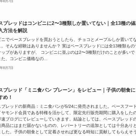
6年8月7日
スブレッドはコンビニに2〜3種類しか置いてない｜全13種の値
入方法を解説
ビニでベースブレッドを買おうとしたら、チョコとメープルしか置いて
…。そんな経験はありませんか？ 実はベースブレッドには全13種類もの
ナップがありますが、 コンビニに並ぶのは2〜3種類だけのことが多いで
た、コンビニ価格なの...
6年8月7日
スブレッド「ミニ食パン プレーン」をレビュー｜子供の朝食に
すめ！
スブレッドの新商品：ミニ食パンが5/24に発売されました。ベースフー
イヤモンド会員である特権を活かして、限定先行販売期間に購入をした
早速ブログにてレビューしていきます。結論としては、ベースブレッド
道商品にはまだ届かないものの、レパートリーの追加としては十分あり
ました。子供の朝食として定着させれば更なる時短に貢献してもらえそ