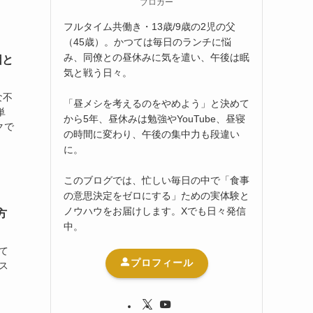
ブロガー
フルタイム共働き・13歳/9歳の2児の父
（45歳）。かつては毎日のランチに悩
み、同僚との昼休みに気を遣い、午後は眠
因と
気と戦う日々。
な不
「昼メシを考えるのをやめよう」と決めて
単
から5年、昼休みは勉強やYouTube、昼寝
クで
の時間に変わり、午後の集中力も段違い
に。
このブログでは、忙しい毎日の中で「食事
の意思決定をゼロにする」ための実体験と
ノウハウをお届けします。Xでも日々発信
方
中。
て
プロフィール
ス