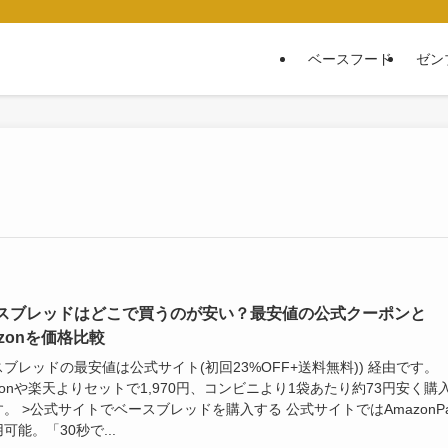
ベースフード
ゼン
スブレッドはどこで買うのが安い？最安値の公式クーポンと
azonを価格比較
ブレッドの最安値は公式サイト(初回23%OFF+送料無料)) 経由です。
zonや楽天よりセットで1,970円、コンビニより1袋あたり約73円安く購
。 >公式サイトでベースブレッドを購入する 公式サイトではAmazonPa
可能。「30秒で...