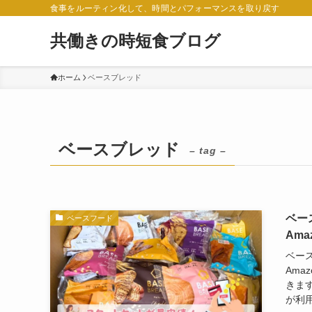
食事をルーティン化して、時間とパフォーマンスを取り戻す
共働きの時短食ブログ
ホーム
ベースブレッド
ベースブレッド
– tag –
ベー
ベースフード
Am
ベース
Ama
きます
が利用