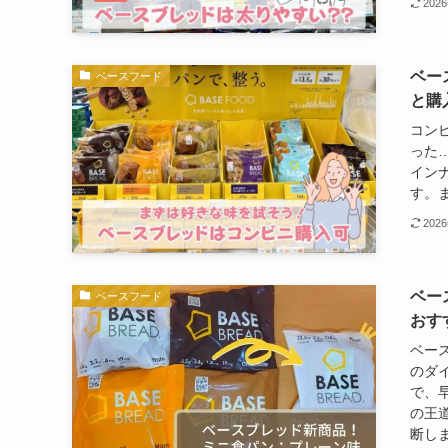
202
ベー
ベースフード
と購
コン
った
イン
す。ま
202
ベー
ベースフード
おす
ベー
のダ
で、
の王
断し