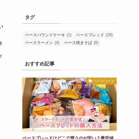
タグ
い
ベースパウンドケーキ
(1)
ベースブレッド
(28)
ベースラーメン
(4)
ベース焼きそば
(8)
食
、
ざ
おすすめ記事
ベースフード
ベースブレッドはどこで買うのが安い？最安値