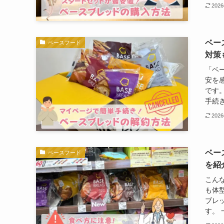
202
ベー
ベースフード
対策
「ベ
安を
です
手続き
202
ベー
ベースフード
を紹
こん
も体
ブレ
す。 