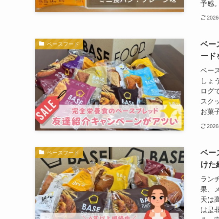
予感
202
ベー
ベースフード
ード
ベー
しょ
ログ
スク
お菓
202
ベー
ベースフード
けた
ラン
果、
天は
は是