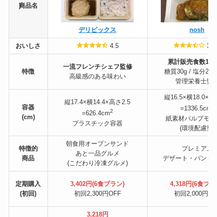
)
商品名
デリピックス
nosh
おいしさ
4.5
3.5
累計販売食数1.5
一流フレンチシェフ監修
特徴
糖質30g / 塩分2.
高級感のある味わい
管理栄養士監
縦16.5×横18.0×高
縦17.4×横14.4×高さ2.5
2
容器
=1336.5cm
2
=626.4cm
(cm)
紙素材パルプモー
プラスチック容器
(環境配慮型)
朝食用オープンサンド
特徴的
プレミアム
あと一品グルメ
商品
デザート・パンも
(こだわり冷凍グルメ)
定期購入
3,402円(6食プラン)
4,318円(6食プラ
(初回)
初回2,300円OFF
初回2,000円OF
3,218円