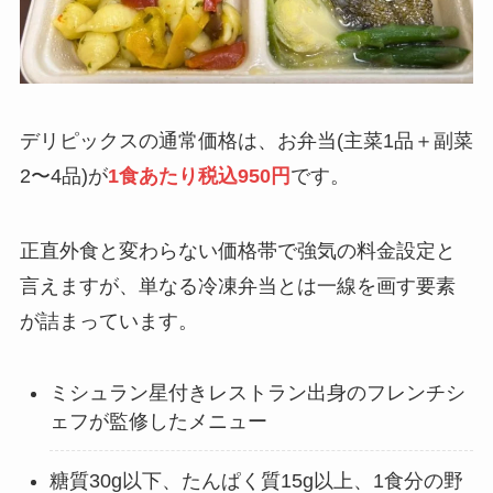
デリピックスの通常価格は、お弁当(主菜1品＋副菜
2〜4品)が
1食あたり税込950円
です。
正直外食と変わらない価格帯で強気の料金設定と
言えますが、単なる冷凍弁当とは一線を画す要素
が詰まっています。
ミシュラン星付きレストラン出身のフレンチシ
ェフが監修したメニュー
糖質30g以下、たんぱく質15g以上、1食分の野