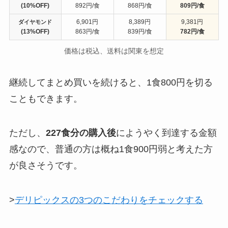
(10%OFF)
892円/食
868円/食
809円/食
6,901円
8,389円
9,381円
ダイヤモンド
(13%OFF)
863円/食
839円/食
782円/食
価格は税込、送料は関東を想定
継続してまとめ買いを続けると、1食800円を切る
こともできます。
ただし、
227食分の購入後
にようやく到達する金額
感なので、普通の方は概ね1食900円弱と考えた方
が良さそうです。
>
デリピックスの3つのこだわりをチェックする