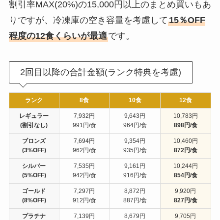
割引率MAX(20%)の15,000円以上のまとめ買いもあ
りですが、冷凍庫の空き容量を考慮して
15％OFF
程度の12食くらいが最適
です。
2回目以降の合計金額(ランク特典を考慮)
ランク
8食
10食
12食
レギュラー
7,932円
9,643円
10,783円
(割引なし)
991円/食
964円/食
898円/食
ブロンズ
7,694円
9,354円
10,460円
(3%OFF)
962円/食
935円/食
872円/食
シルバー
7,535円
9,161円
10,244円
(5%OFF)
942円/食
916円/食
854円/食
ゴールド
7,297円
8,872円
9,920円
(8%OFF)
912円/食
887円/食
827円/食
プラチナ
7,139円
8,679円
9,705円