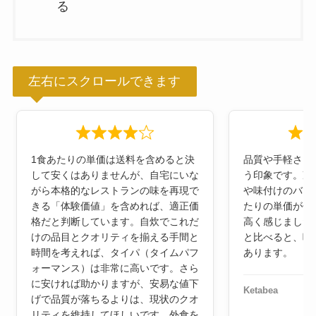
る
左右にスクロールできます
1食あたりの単価は送料を含めると決
品質や手軽さを
して安くはありませんが、自宅にいな
う印象です。冷
がら本格的なレストランの味を再現で
や味付けのバラ
きる「体験価値」を含めれば、適正価
たりの単価が他
格だと判断しています。自炊でこれだ
高く感じました
けの品目とクオリティを揃える手間と
と比べると、味
時間を考えれば、タイパ（タイムパフ
あります。
ォーマンス）は非常に高いです。さら
に安ければ助かりますが、安易な値下
Ketabea
げで品質が落ちるよりは、現状のクオ
リティを維持してほしいです。外食を