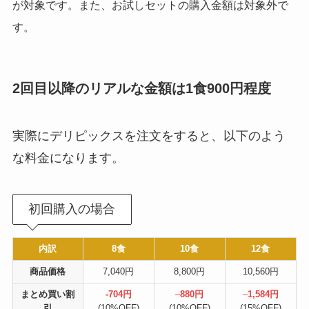
が対象です。また、お試しセットの購入金額は対象外で
す。
2回目以降のリアルな金額は1食900円程度
実際にデリピックスを注文をすると、以下のよう
な料金になります。
初回購入の場合
内訳
8食
10食
12食
商品価格
7,040円
8,800円
10,560円
まとめ買い割
-704円
–
880円
–
1,584円
引
(10%OFF)
(10%OFF)
(15%OFF)