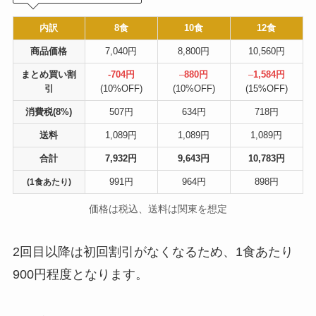
内訳
8食
10食
12食
商品価格
7,040円
8,800円
10,560円
まとめ買い割
-704円
–
880円
–
1,584円
引
(10%OFF)
(10%OFF)
(15%OFF)
消費税(8%)
507円
634円
718円
送料
1,089円
1,089円
1,089円
合計
7,932円
9,643円
10,783円
991円
964円
898円
(1食あたり)
価格は税込、送料は関東を想定
2回目以降は初回割引がなくなるため、1食あたり
900円程度となります。