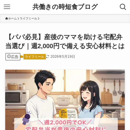
共働きの時短食ブログ
ホーム
ライフミール
【パパ必見】産後のママを助ける宅配弁
当選び｜週2,000円で備える安心材料とは
広告
2026年5月19日
ライフミール